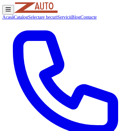
Acasă
Catalog
Selectare becuri
Servicii
Blog
Contacte