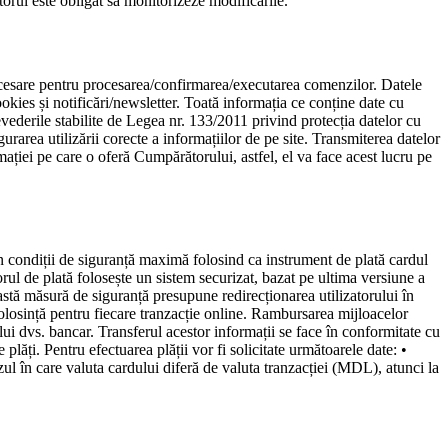
orul este obligat să monitorizeze modificările.
necesare pentru procesarea/confirmarea/executarea comenzilor. Datele
kies și notificări/newsletter. Toată informația ce conține date cu
revederile stabilite de Legea nr. 133/2011 privind protecția datelor cu
rarea utilizării corecte a informațiilor de pe site. Transmiterea datelor
rmației pe care o oferă Cumpărătorului, astfel, el va face acest lucru pe
în condiții de siguranță maximă folosind ca instrument de plată cardul
rul de plată folosește un sistem securizat, bazat pe ultima versiune a
stă măsură de siguranță presupune redirecționarea utilizatorului în
folosință pentru fiecare tranzacție online. Rambursarea mijloacelor
ului dvs. bancar. Transferul acestor informații se face în conformitate cu
plăți. Pentru efectuarea plății vor fi solicitate următoarele date: •
l în care valuta cardului diferă de valuta tranzacției (MDL), atunci la