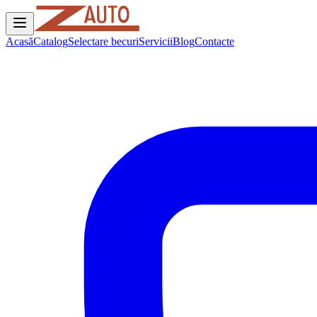
Acasă
Catalog
Selectare becuri
Servicii
Blog
Contacte