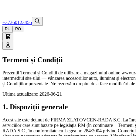
+37360123456
RU
RO
Termeni și Condiții
Prezenții Termeni și Condiții de utilizare a magazinului online ww
intermediul site-ului — vânzarea accesoriilor auto, iluminat și electron
și Condițiilor prezentate. Ne rezervăm dreptul de a face modificări ale 
Ultima actualizare
:
2026-06-21
1. Dispoziții generale
Acest site este deținut de FIRMA ZLATOVCEN-RADA S.C. La înregistra
serviciilor care sunt bazate pe legislația RM (în continuare – Terme
RADA S.C., în conformitate cu Legea nr. 284/2004 privind Comerțul Elect