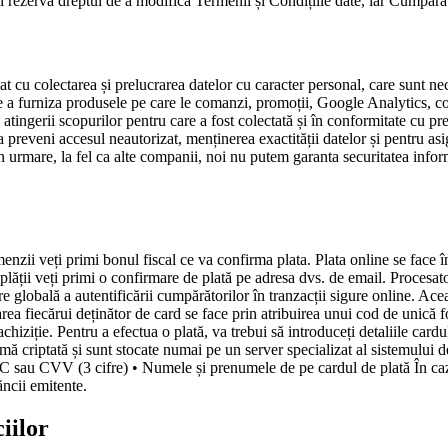
i rezervă dreptul de a modifica Termenii și Condițiile date, iar Cumpărăt
t cu colectarea și prelucrarea datelor cu caracter personal, care sunt 
 a furniza produsele pe care le comanzi, promoții, Google Analytics, coo
 atingerii scopurilor pentru care a fost colectată și în conformitate cu p
preveni accesul neautorizat, menținerea exactității datelor și pentru asigu
Prin urmare, la fel ca alte companii, noi nu putem garanta securitatea info
enzii veți primi bonul fiscal ce va confirma plata. Plata online se face 
plății veți primi o confirmare de plată pe adresa dvs. de email. Procesato
globală a autentificării cumpărătorilor în tranzacții sigure online. Acea
rea fiecărui deținător de card se face prin atribuirea unui cod de unică 
achiziție. Pentru a efectua o plată, va trebui să introduceți detaliile card
ă criptată și sunt stocate numai pe un server specializat al sistemului de 
C sau CVV (3 cifre) • Numele și prenumele de pe cardul de plată În cazu
ăncii emitente.
iilor