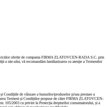
lor/serviciilor oferite de compania FIRMA ZLATOVCEN-RADA S.C. prin
diții a site-ului, vă recomandăm familiarizarea cu atenție a Termenilor
ndițiile de vânzare a bunurilor/produselor și/sau prestare a
 acceptarea Termeni și Condițiilor propuse de către FIRMA ZLATOVCEN-
r. 105/2003 cu privire la Protecția drepturilor consumatorului, și a