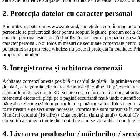
altor acte normative adoptate în conformitate cu aceasta. Vânzătorul îș
2. Protecția datelor cu caracter personal
Prin utilizarea site-ului www.zauto.md, sunteți de acord în mod automa
personale se prelucrează doar pentru scopuri legitime, precum acela de
caracter personal este stocată și utilizată doar pentru perioada necesară
caracter personal. Noi folosim măsuri de securitate comerciale pentru a 
pe internet sau prin rețea wireless nu poate fi protejată în totalitate. 
propria răspundere.
3. Înregistrarea și achitarea comenzii
Achitarea comenzilor este posibilă cu cardul de plată – la primirea com
de plată, care permite efectuarea de tranzacții online. După efectuarea 
standardului de securitate 3D-Secure ceea ce înseamnă o nouă abordare 
momentul efectuării plății pe o pagină securizată maib unde autentifica
bănești se efectuează doar pe cardul de plată care a fost folosit pentru 
toate măsurile de securitate necesare. Informațiile sunt transmise în form
Numărul cardului (16 cifre) • Data expirării (luna și anul) • Codul CV
convertirea sumei reținute din contul de card se vor aplica condițiile b
4. Livrarea produselor / mărfurilor / servic