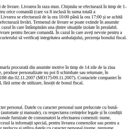
l de livrare. Livrarea în raza mun. Chișinău se efectuează în timp de 1-
tru orice comandă (care va fi inclusă în suma totală a
 Livrarea se efectuează de la ora 10:00 până la ora 17:00 și se achită
efectuează livrări. Termenul de livrare se poate extinde în anumite
cazul în care întâmpinăm una dintre situațiile izolate în prealabil.
livrare pentru fiecare comandă. În cazul în care aveți nevoie pentru a
rierului să verificați integritatea ambalajului, prezența bonului fiscal.
arfa procurată din anumite motive în timp de 14 zile de la ziua
e, produse personalizate nu pot fi schimbate sau returnate, în
. 1188 din 02.11.2007 (MO175/09.11.2007). Contactele companiei în
 fără urme de utilizare, însoțit de bonul fiscal.
cter personal. Datele cu caracter personal sunt prelucrate cu bună-
 (automate și manuale), cu respectarea cerințelor legale și în condiții
ersonale furnizate de consumatori la efectuarea comenzii: nume,
ccesul la informații special, pentru livrarea comenzilor sau pentru a
or prelucra și utiliza datele cu caracter personal (nume, prenume,