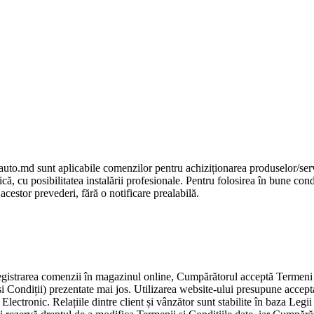
w.zauto.md sunt aplicabile comenzilor pentru achiziționarea produse
ică, cu posibilitatea instalării profesionale. Pentru folosirea în bune con
acestor prevederi, fără o notificare prealabilă.
rea comenzii în magazinul online, Cumpărătorul acceptă Termeni și Co
ni și Condiții) prezentate mai jos. Utilizarea website-ului presupune
ronic. Relațiile dintre client și vânzător sunt stabilite în baza Legii n