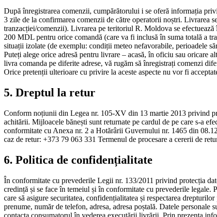
După înregistrarea comenzii, cumpărătorului i se oferă informația privi
3 zile de la confirmarea comenzii de către operatorii noștri. Livrarea 
tranzacției/comenzii). Livrarea pe teritoriul R. Moldova se efectuează î
200 MDL pentru orice comandă (care va fi inclusă în suma totală a tran
situații izolate (de exemplu: condiții meteo nefavorabile, perioadele să
Puteți alege orice adresă pentru livrare – acasă, în oficiu sau oricare 
livra comanda pe diferite adrese, vă rugăm să înregistrați comenzi difer
Orice pretenții ulterioare cu privire la aceste aspecte nu vor fi acceptat
5. Dreptul la retur
Conform noțiunii din Legea nr. 105-XV din 13 martie 2013 privind prot
achitării. Mijloacele bănești sunt returnate pe cardul de pe care s-a ef
conformitate cu Anexa nr. 2 a Hotărârii Guvernului nr. 1465 din 08
caz de retur: +373 79 063 331 Termenul de procesare a cererii de retur: 1
6. Politica de confidențialitate
În conformitate cu prevederile Legii nr. 133/2011 privind protecția dat
credință și se face în temeiul și în conformitate cu prevederile legale. 
care să asigure securitatea, confidențialitatea și respectarea drepturi
prenume, număr de telefon, adresa, adresa poștală. Datele personale sunt
contacta consumatorul în vederea executării livrării. Prin prezenta info