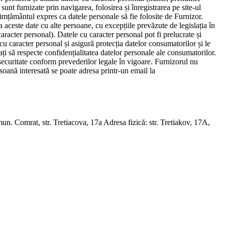
sunt furnizate prin navigarea, folosirea și înregistrarea pe site-ul
imțământul expres ca datele personale să fie folosite de Furnizor.
 aceste date cu alte persoane, cu excepțiile prevăzute de legislația în
caracter personal). Datele cu caracter personal pot fi prelucrate și
 cu caracter personal și asigură protecția datelor consumatorilor și le
gați să respecte confidențialitatea datelor personale ale consumatorilor.
 securitate conform prevederilor legale în vigoare. Furnizorul nu
ersoană interesată se poate adresa printr-un email la
at, str. Tretiacova, 17a Adresa fizică: str. Tretiakov, 17A,