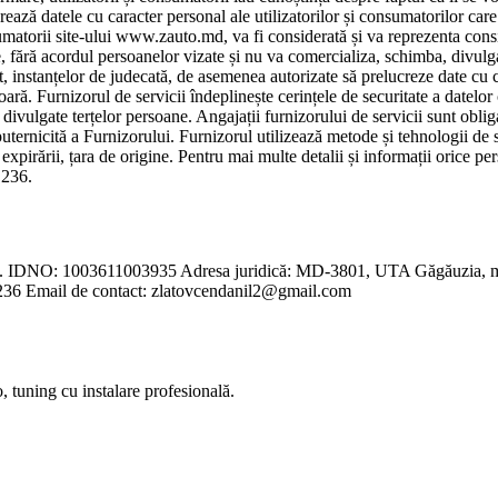
ează datele cu caracter personal ale utilizatorilor și consumatorilor care 
umatorii site-ului www.zauto.md, va fi considerată și va reprezenta cons
e, fără acordul persoanelor vizate și nu va comercializa, schimba, divulga
ept, instanțelor de judecată, de asemenea autorizate să prelucreze date cu 
ioară. Furnizorul de servicii îndeplinește cerințele de securitate a datelor
u divulgate terțelor persoane. Angajații furnizorului de servicii sunt obli
puternicită a Furnizorului. Furnizorul utilizează metode și tehnologii de
ta expirării, țara de origine. Pentru mai multe detalii și informații orice p
 236.
 1003611003935 Adresa juridică: MD-3801, UTA Găgăuzia, mun. Comr
36 Email de contact:
zlatovcendanil2@gmail.com
 tuning cu instalare profesională.