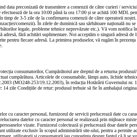
nd data preconizată de transmitere a comenzii de către curieri / serviciu
se efectuează de la ora 10:00 până la ora 17:00 și se achită 100 MDL pen
n timp de 3-5 zile de la confirmarea comenzii de către operatorii noștri.
zacției/comenzii). În zilele de duminică sau sărbătoare națională nu se 
rbătorilor legale, probleme tehnice neprevăzute etc.). Vă vom notifica în 
altă adresă, fără achitări suplimentare. Noi acceptăm o singură adresă de 
ite pentru fiecare adresă. La primirea produselor, vă rugăm în prezența cu
e.
ecția consumatorilor, Cumpărătorul are dreptul de a returna produsul/m
ectuat cumpărătura. Articolele de consumabile, lămpi auto, lichide tehnic
.12.2003 (MO248-253/19.12.2003), în redacția Hotărârii Guvernului nr
4 zile Condițiile de retur: produsul trebuie să fie în ambalajul original,
elor cu caracter personal, furnizorul de servicii prelucrează date cu cara
Prelucrarea datelor cu caracter personal se realizează prin mijloace mixte
lor persoanelor vizate. Furnizorul colectează și prelucrează doar datele p
 utilizate exclusiv în scopul administrării site-ului, pentru a permite a
rmare, utilizatorii și consumatorii iau cunoștința despre faptul că li se v