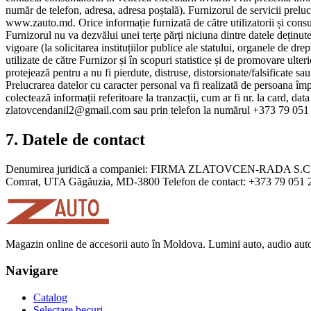
număr de telefon, adresa, adresa poștală). Furnizorul de servicii prelucr
www.zauto.md. Orice informație furnizată de către utilizatorii și cons
Furnizorul nu va dezvălui unei terțe părți niciuna dintre datele deținut
vigoare (la solicitarea instituțiilor publice ale statului, organele de dr
utilizate de către Furnizor și în scopuri statistice și de promovare ulter
protejează pentru a nu fi pierdute, distruse, distorsionate/falsificate sa
Prelucrarea datelor cu caracter personal va fi realizată de persoana îm
colectează informații referitoare la tranzacții, cum ar fi nr. la card, da
zlatovcendanil2@gmail.com
sau prin telefon la numărul +373 79 051
7. Datele de contact
Denumirea juridică a companiei: FIRMA ZLATOVCEN-RADA S.C. IDNO:
Comrat, UTA Găgăuzia, MD-3800 Telefon de contact: +373 79 051 2
Magazin online de accesorii auto în Moldova. Lumini auto, audio auto,
Navigare
Catalog
Selectare becuri