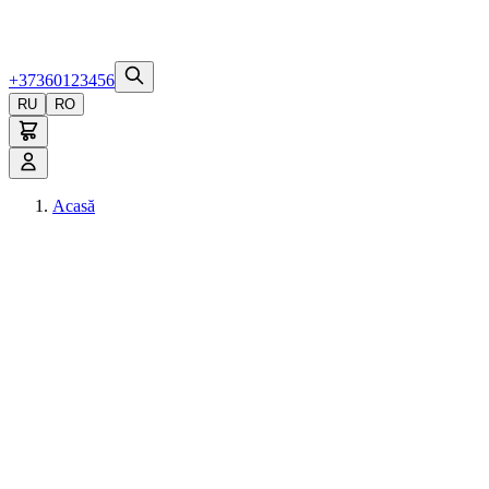
+37360123456
RU
RO
Acasă