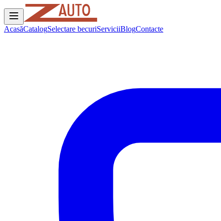
Acasă
Catalog
Selectare becuri
Servicii
Blog
Contacte