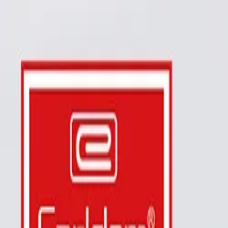
Acasă
Catalog
Selectare becuri
Servicii
Blog
Contacte