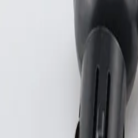
+37360123456
RU
RO
Acasă