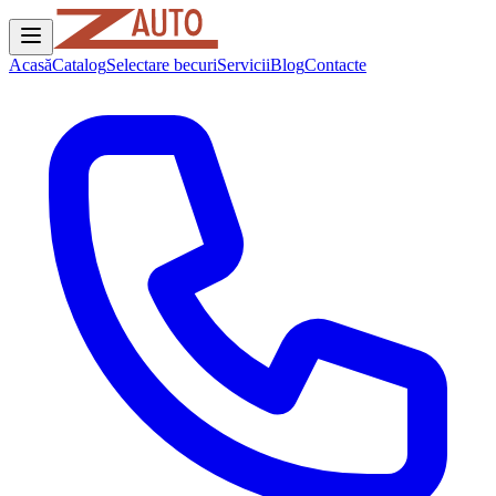
Acasă
Catalog
Selectare becuri
Servicii
Blog
Contacte