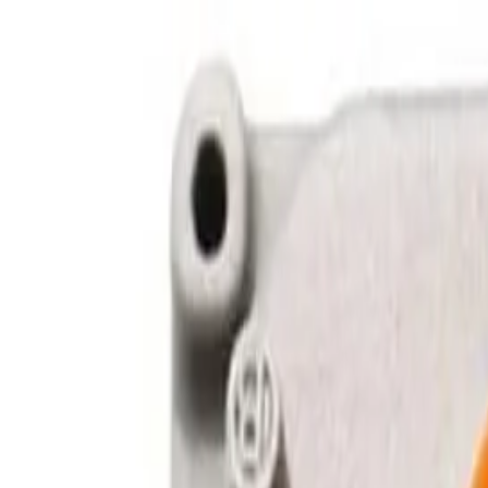
Acasă
Catalog
Selectare becuri
Servicii
Blog
Contacte