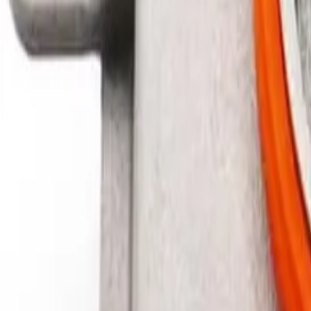
+37360123456
RU
RO
Acasă