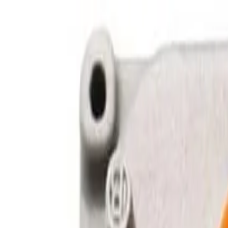
Acasă
Catalog
Selectare becuri
Servicii
Blog
Contacte