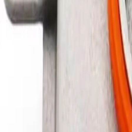
+37360123456
RU
RO
Acasă