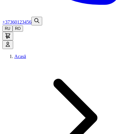
+37360123456
RU
RO
Acasă