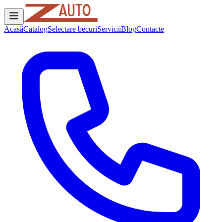
Acasă
Catalog
Selectare becuri
Servicii
Blog
Contacte