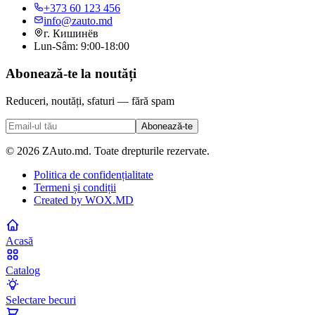
+373 60 123 456
info@zauto.md
г. Кишинёв
Lun-Sâm: 9:00-18:00
Abonează-te la noutăți
Reduceri, noutăți, sfaturi — fără spam
Abonează-te
©
2026
ZAuto.md.
Toate drepturile rezervate
.
Politica de confidențialitate
Termeni și condiții
Created by
WOX.MD
Acasă
Catalog
Selectare becuri