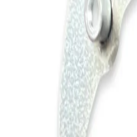
+37360123456
RU
RO
Acasă