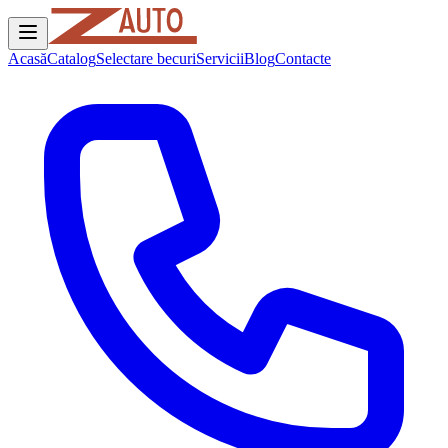
Acasă
Catalog
Selectare becuri
Servicii
Blog
Contacte