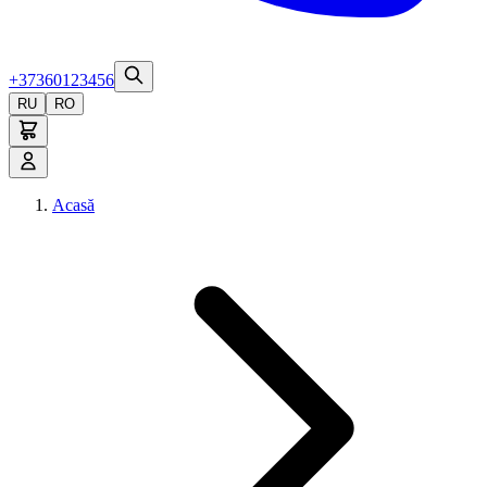
+37360123456
RU
RO
Acasă