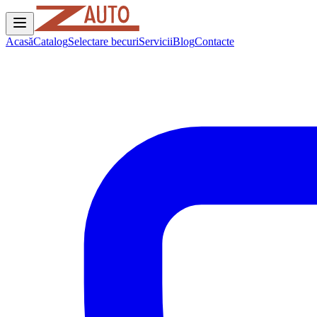
Acasă
Catalog
Selectare becuri
Servicii
Blog
Contacte