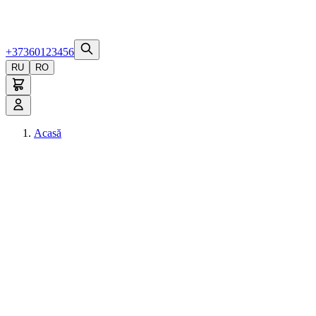
+37360123456
RU
RO
Acasă