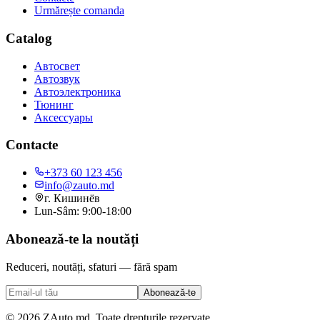
Urmărește comanda
Catalog
Автосвет
Автозвук
Автоэлектроника
Тюнинг
Аксессуары
Contacte
+373 60 123 456
info@zauto.md
г. Кишинёв
Lun-Sâm: 9:00-18:00
Abonează-te la noutăți
Reduceri, noutăți, sfaturi — fără spam
Abonează-te
©
2026
ZAuto.md.
Toate drepturile rezervate
.