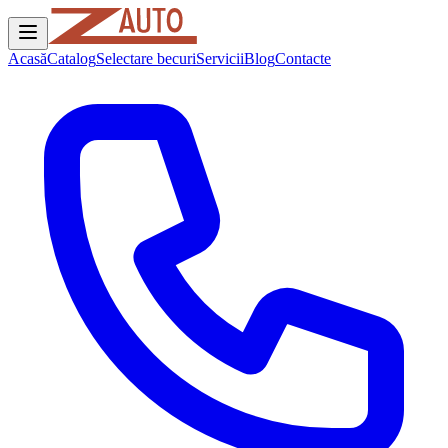
Acasă
Catalog
Selectare becuri
Servicii
Blog
Contacte