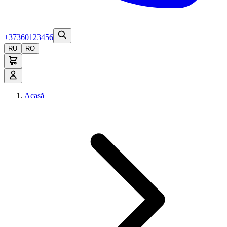
+37360123456
RU
RO
Acasă