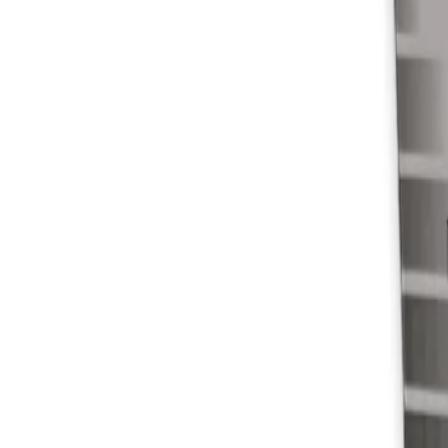
+37360123456
RU
RO
Главная