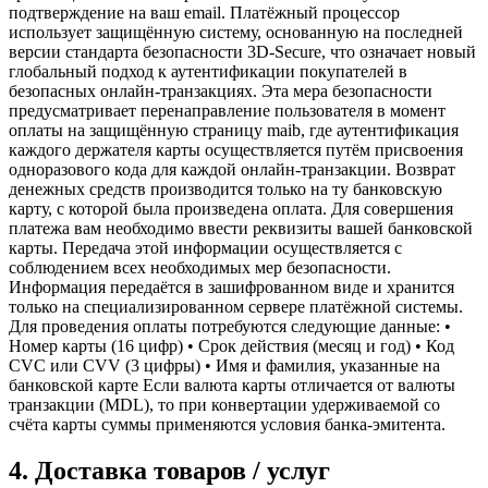
подтверждение на ваш email. Платёжный процессор
использует защищённую систему, основанную на последней
версии стандарта безопасности 3D-Secure, что означает новый
глобальный подход к аутентификации покупателей в
безопасных онлайн-транзакциях. Эта мера безопасности
предусматривает перенаправление пользователя в момент
оплаты на защищённую страницу maib, где аутентификация
каждого держателя карты осуществляется путём присвоения
одноразового кода для каждой онлайн-транзакции. Возврат
денежных средств производится только на ту банковскую
карту, с которой была произведена оплата. Для совершения
платежа вам необходимо ввести реквизиты вашей банковской
карты. Передача этой информации осуществляется с
соблюдением всех необходимых мер безопасности.
Информация передаётся в зашифрованном виде и хранится
только на специализированном сервере платёжной системы.
Для проведения оплаты потребуются следующие данные: •
Номер карты (16 цифр) • Срок действия (месяц и год) • Код
CVC или CVV (3 цифры) • Имя и фамилия, указанные на
банковской карте Если валюта карты отличается от валюты
транзакции (MDL), то при конвертации удерживаемой со
счёта карты суммы применяются условия банка-эмитента.
4. Доставка товаров / услуг