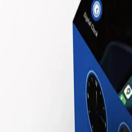
+37360123456
RU
RO
Главная