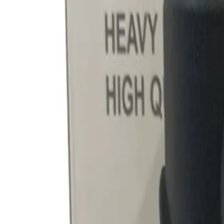
+37360123456
RU
RO
Главная