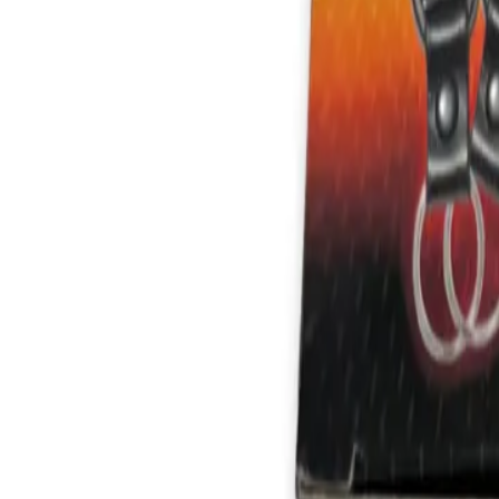
+37360123456
RU
RO
Acasă