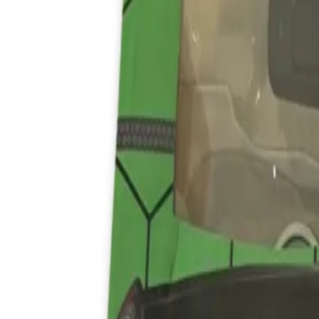
+37360123456
RU
RO
Acasă