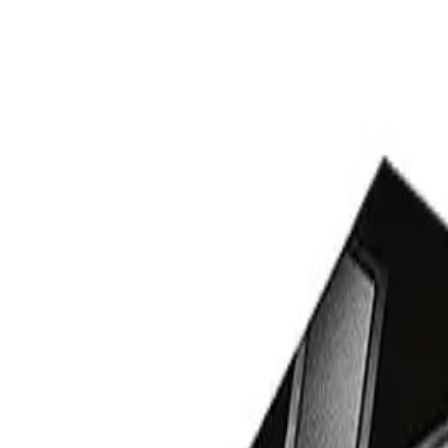
+37360123456
RU
RO
Acasă