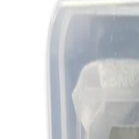
+37360123456
RU
RO
Главная