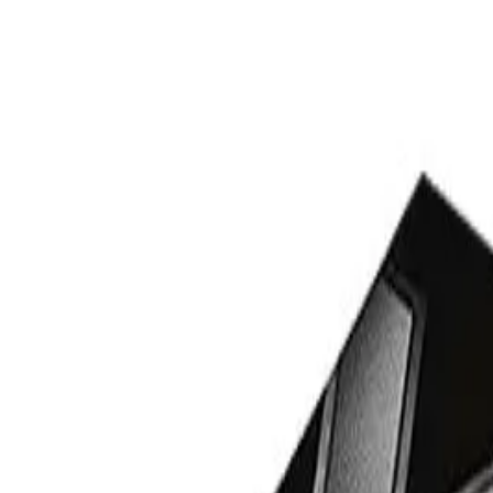
+37360123456
RU
RO
Главная